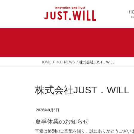
コ
ナ
ン
ビ
H
テ
ゲ
H
ン
ー
ツ
シ
へ
ョ
ス
ン
キ
に
ッ
移
HOME
HOT NEWS
株式会社JUST．WILL
プ
動
株式会社JUST．WILL
2026年8月5日
夏季休業のお知らせ
平素は格別のご高配を賜り、誠にありがとうございます