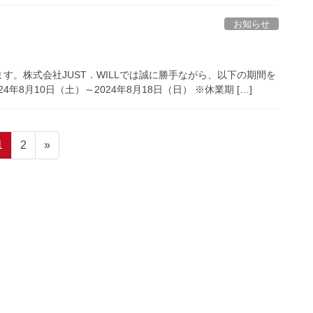
お知らせ
。株式会社JUST．WILLでは誠に勝手ながら、以下の期間を
8月10日（土）～2024年8月18日（日） ※休業期 […]
固
固
1
2
»
定
定
ペ
ペ
ー
ー
ジ
ジ